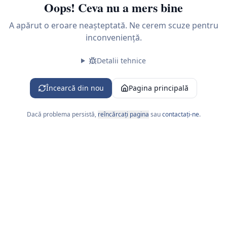
Oops! Ceva nu a mers bine
A apărut o eroare neașteptată. Ne cerem scuze pentru
inconveniență.
Detalii tehnice
L-V 09:00-18:00
Încearcă din nou
Pagina principală
Dacă problema persistă,
reîncărcați pagina
sau
contactați-ne
.