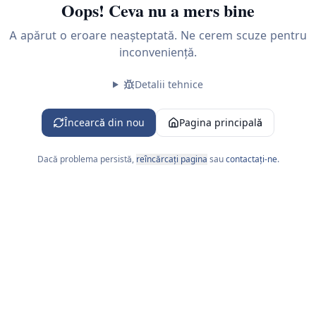
Oops! Ceva nu a mers bine
A apărut o eroare neașteptată. Ne cerem scuze pentru
inconveniență.
Detalii tehnice
 L-V 09:00-18:00
Încearcă din nou
Pagina principală
Dacă problema persistă,
reîncărcați pagina
sau
contactați-ne
.