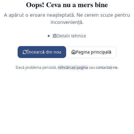
Oops! Ceva nu a mers bine
A apărut o eroare neașteptată. Ne cerem scuze pentru
inconveniență.
Detalii tehnice
 L-V 09:00-18:00
Încearcă din nou
Pagina principală
Dacă problema persistă,
reîncărcați pagina
sau
contactați-ne
.