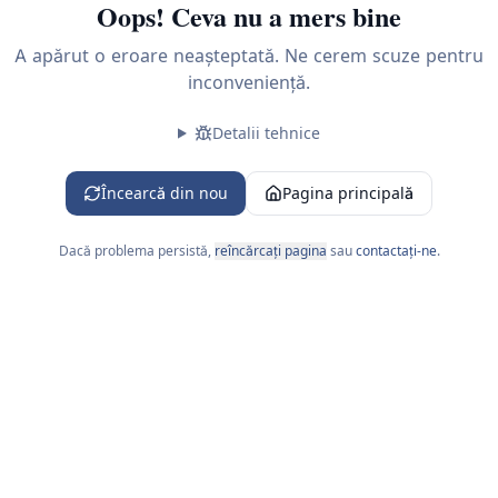
Oops! Ceva nu a mers bine
A apărut o eroare neașteptată. Ne cerem scuze pentru
inconveniență.
Detalii tehnice
 L-V 09:00-18:00
Încearcă din nou
Pagina principală
Dacă problema persistă,
reîncărcați pagina
sau
contactați-ne
.