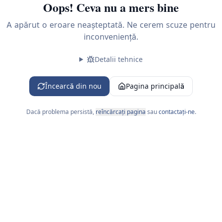
Oops! Ceva nu a mers bine
A apărut o eroare neașteptată. Ne cerem scuze pentru
inconveniență.
Detalii tehnice
 L-V 09:00-18:00
Încearcă din nou
Pagina principală
Dacă problema persistă,
reîncărcați pagina
sau
contactați-ne
.