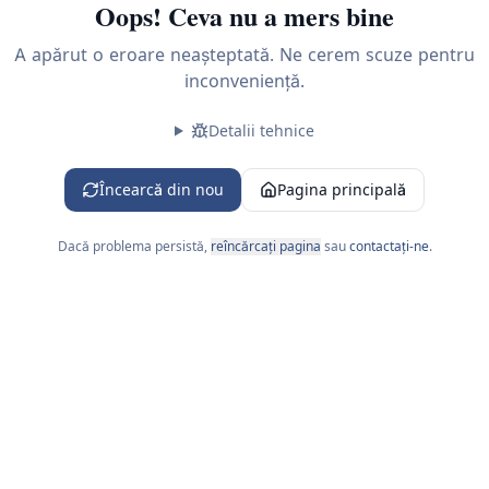
Oops! Ceva nu a mers bine
A apărut o eroare neașteptată. Ne cerem scuze pentru
inconveniență.
Detalii tehnice
 L-V 09:00-18:00
Încearcă din nou
Pagina principală
Dacă problema persistă,
reîncărcați pagina
sau
contactați-ne
.