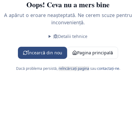
Oops! Ceva nu a mers bine
A apărut o eroare neașteptată. Ne cerem scuze pentru
inconveniență.
Detalii tehnice
 L-V 09:00-18:00
Încearcă din nou
Pagina principală
Dacă problema persistă,
reîncărcați pagina
sau
contactați-ne
.